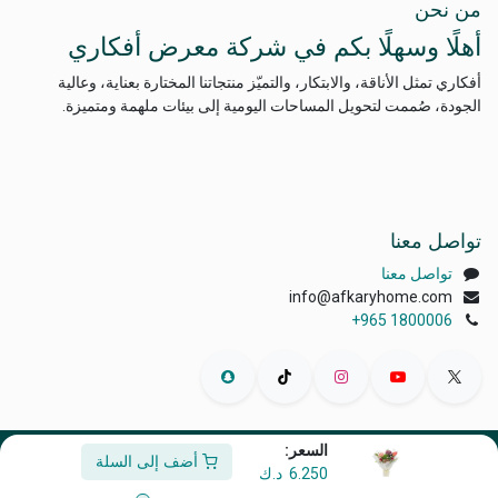
من نحن
أهلًا وسهلًا بكم في شركة معرض أفكاري
أفكاري تمثل الأناقة، والابتكار، والتميّز منتجاتنا المختارة بعناية، وعالية
الجودة، صُممت لتحويل المساحات اليومية إلى بيئات ملهمة ومتميزة.
تواصل معنا
تواصل معنا
info@afkaryhome.com
+965 1800006
السعر:
أضف إلى السلة
الْعَرَبيّة
|
English (US)
6.250
د.ك
حقوق الطبع والنشر © أفكاري إكسبو