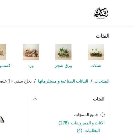
خطي للذهاب إلى المحتوى
الرئيسية
المتجر
الوظائف
تواصل معنا
من
الفئات
شتلات
ورق شجر
ورد
المنتجات
النباتات الصناعية و مستلزماتها
بخاخ سقي
- 1 عنصر
الفئات
جميع المنتجات
الاثاث و المفروشات
(278)
البطانيات
(4)