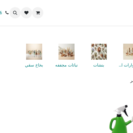
 نحن
6
اكسسوارات النباتات
بنشات
نباتات مجففه
بخاخ سقي