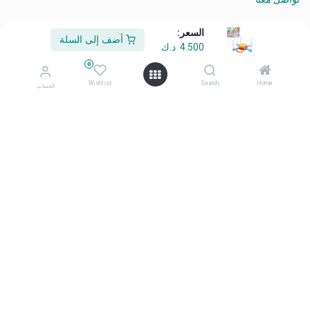
السعر:
أضف إلى السلة
4.500
د.ك
من نحن
0
أهلًا وسهلًا بكم في شركة معرض أفكاري
Wishlist
Search
Home
الحساب
أفكاري تمثل الأناقة، والابتكار، والتميّز منتجاتنا المختارة بعناية، وعالية
الجودة، صُممت لتحويل المساحات اليومية إلى بيئات ملهمة ومتميزة.
تواصل معنا
تواصل معنا
info@afkaryhome.com
+965 1800006