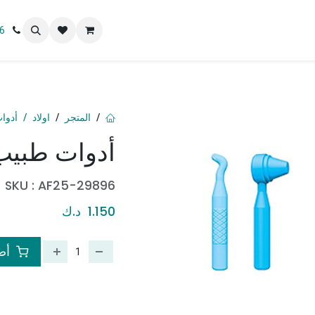
 نحن
6
المتجر
اولاد
أدوا
أدوات طبيب
SKU :
AF25-29896
1.150
د.ك
أضف