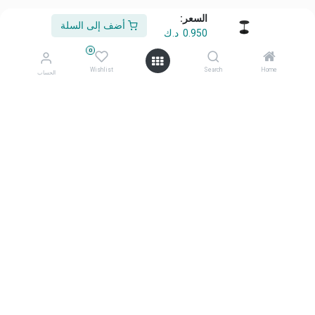
السعر:
أضف إلى السلة
0.950
د.ك
من نحن
0
أهلًا وسهلًا بكم في شركة معرض أفكاري
Wishlist
Search
Home
الحساب
أفكاري تمثل الأناقة، والابتكار، والتميّز منتجاتنا المختارة بعناية، وعالية
الجودة، صُممت لتحويل المساحات اليومية إلى بيئات ملهمة ومتميزة.
تواصل معنا
تواصل معنا
info@afkaryhome.com
+965 1800006