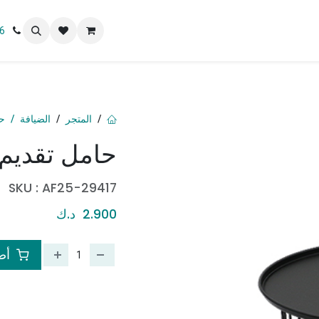
 نحن
6
المتجر
الضيافة
حا
حامل تقديم
SKU :
AF25-29417
2.900
د.ك
أضف