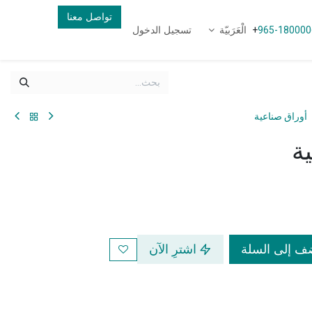
تواصل معنا
الْعَرَبيّة
تسجيل الدخول
+
965-180000
أوراق صناعية
ة
 إلى السلة
اشترِ الآن