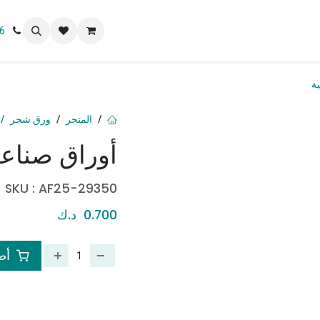
 نحن
6
ة
المتجر
ورق شجر
أوراق صناعي
SKU :
AF25-29350
0.700
د.ك
أضف