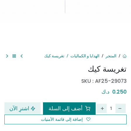
المتجر
الهدايا و الكماليات
تغريسة كيك
تغريسة كيك
SKU :
AF25-29073
0.250
د.ك
أضف إلى السلة
اشترِ الآن
إضافة إلى قائمة الأمنيات