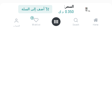
السعر:
أضف إلى السلة
0.350
د.ك
من نحن
0
أهلًا وسهلًا بكم في شركة معرض أفكاري
Wishlist
Search
Home
الحساب
أفكاري تمثل الأناقة، والابتكار، والتميّز منتجاتنا المختارة بعناية، وعالية
الجودة، صُممت لتحويل المساحات اليومية إلى بيئات ملهمة ومتميزة.
تواصل معنا
تواصل معنا
info@afkaryhome.com
+965 1800006