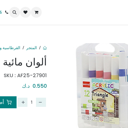
 نحن
6
المتجر
القرطاسية و 
ألوان مائية
SKU :
AF25-27901
0.550
د.ك
أضف