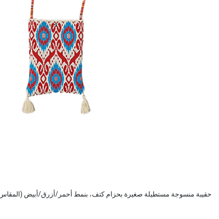
حقيبة منسوجة مستطيلة صغيرة بحزام كتف، بنمط أحمر/أزرق/أبيض (المقاس: 18x23 سم, طول الحزام: 116 سم, الوزن: 103 ج