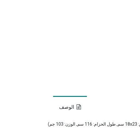
الوصف
م)