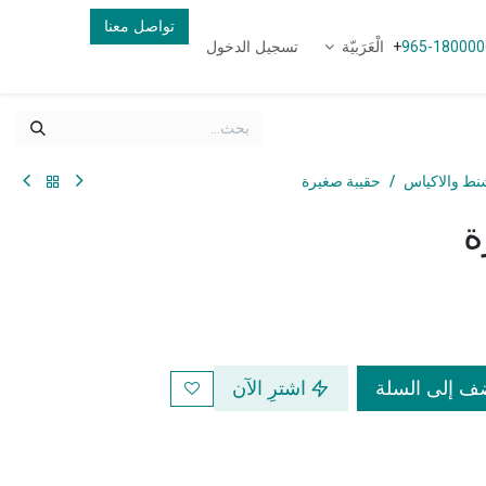
تواصل معنا
الْعَرَبيّة
تسجيل الدخول
+
965-180000
نط والاكياس
حقيبة صغيرة
ة
 إلى السلة
اشترِ الآن