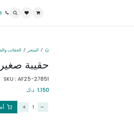
 نحن
6
المتجر
الحقائب والش
حقيبة صغير
SKU :
AF25-27851
1.150
د.ك
أضف