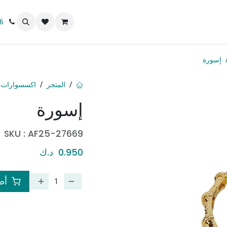
 نحن
6
إسورة
المتجر
اكسسوارات 
إسورة
SKU :
AF25-27669
0.950
د.ك
أضف