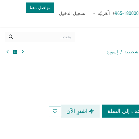
تواصل معنا
الْعَرَبيّة
تسجيل الدخول
+
965-180000
شخصية
إسورة
 إلى السلة
اشترِ الآن