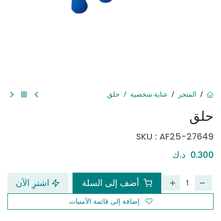
المتجر
عناية شخصية
حلق
حلق
SKU :
AF25-27649
0.300
د.ك
أضف إلى السلة
اشترِ الآن
إضافة إلى قائمة الأمنيات