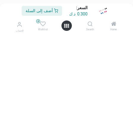
السعر:
أضف إلى السلة
0.300
د.ك
من نحن
0
أهلًا وسهلًا بكم في شركة معرض أفكاري
Wishlist
Search
Home
الحساب
أفكاري تمثل الأناقة، والابتكار، والتميّز منتجاتنا المختارة بعناية، وعالية
الجودة، صُممت لتحويل المساحات اليومية إلى بيئات ملهمة ومتميزة.
تواصل معنا
تواصل معنا
info@afkaryhome.com
+965 1800006