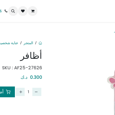
 نحن
6
المتجر
عناية شخصية
أظافر
SKU :
AF25-27626
0.300
د.ك
أضف