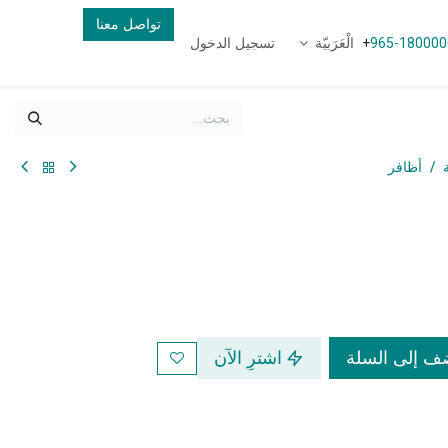
تواصل معنا
الْعَرَبيّة
تسجيل الدخول
+
965-180000
أظافر
 إلى السلة
اشترِ الآن