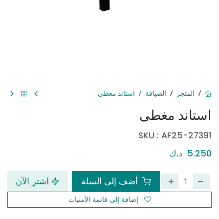
المتجر
الضيافة
استاند مغطى
استاند مغطى
SKU :
AF25-27391
5.250
د.ك
أضف إلى السلة
اشترِ الآن
إضافة إلى قائمة الأمنيات