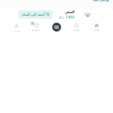
السعر:
أضف إلى السلة
7.450
د.ك
من نحن
0
أهلًا وسهلًا بكم في شركة معرض أفكاري
Wishlist
Search
Home
الحساب
أفكاري تمثل الأناقة، والابتكار، والتميّز منتجاتنا المختارة بعناية، وعالية
الجودة، صُممت لتحويل المساحات اليومية إلى بيئات ملهمة ومتميزة.
تواصل معنا
تواصل معنا
info@afkaryhome.com
+965 1800006