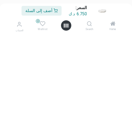
السعر:
أضف إلى السلة
6.750
د.ك
من نحن
0
أهلًا وسهلًا بكم في شركة معرض أفكاري
Wishlist
Search
Home
الحساب
أفكاري تمثل الأناقة، والابتكار، والتميّز منتجاتنا المختارة بعناية، وعالية
الجودة، صُممت لتحويل المساحات اليومية إلى بيئات ملهمة ومتميزة.
تواصل معنا
تواصل معنا
info@afkaryhome.com
+965 1800006