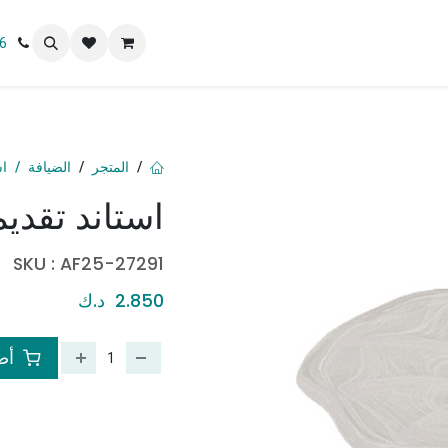
 نحن
6
المتجر
الضيافة
اس
استاند تقديم
SKU :
AF25-27291
2.850
د.ك
أضف