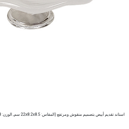
استاند تقديم أبيض بتصميم منقوش ومرتفع (المقاس: 22x8.2x8.5 سم, الوزن: 698 جم)