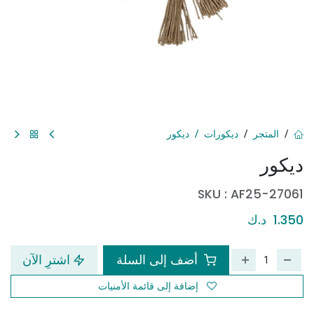
المتجر
ديكورات
ديكور
ديكور
SKU :
AF25-27061
1.350
د.ك
أضف إلى السلة
اشترِ الآن
إضافة إلى قائمة الأمنيات