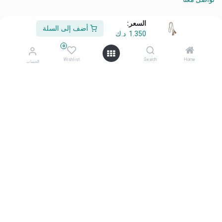
السعر:
أضف إلى السلة
1.350
د.ك
من نحن
0
أهلًا وسهلًا بكم في شركة معرض أفكاري
Wishlist
Search
Home
الحساب
أفكاري تمثل الأناقة، والابتكار، والتميّز منتجاتنا المختارة بعناية، وعالية
الجودة، صُممت لتحويل المساحات اليومية إلى بيئات ملهمة ومتميزة.
تواصل معنا
تواصل معنا
info@afkaryhome.com
+965 1800006