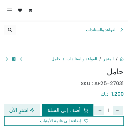
خطي للذهاب إلى المحتوى
القواعد والستاندات
المتجر
القواعد والستاندات
حامل
حامل
SKU :
AF25-27031
1.200
د.ك
أضف إلى السلة
اشترِ الآن
إضافة إلى قائمة الأمنيات