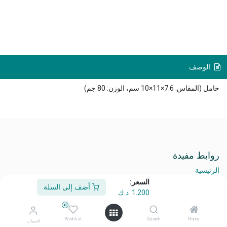
الوصف
حامل (المقاس: 7.6×11×10 سم، الوزن: 80 جم)
روابط مفيدة
الرئيسية
الأحكام والشروط
السعر:
أضف إلى السلة
المنتجات
1.200
د.ك
الخدمات
0
قانوني
Wishlist
Search
Home
الحساب
تواصل معنا