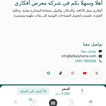
أهلًا وسهلًا بكم في شركة معرض أفكاري
أفكاري تمثل الأناقة، والابتكار، والتميّز منتجاتنا المختارة بعناية، وعالية
الجودة، صُممت لتحويل المساحات اليومية إلى بيئات ملهمة ومتميزة.
تواصل معنا
تواصل معنا
info@afkaryhome.com
+965 1800006
السعر:
أضف إلى السلة
الْعَرَبيّة
|
English (US)
0.200
د.ك
حقوق الطبع والنشر © أفكاري إكسبو
0
مشغل بواسطة
- رقم واحد
التجارة الإلكترونية مفتوحة المصدر