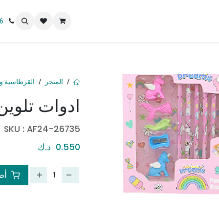
 نحن
6
المتجر
القرطاسية و 
ادوات تلوين
SKU :
AF24-26735
0.550
د.ك
أضف