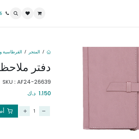
 نحن
6
المتجر
القرطاسية و 
دفتر ملاحظ
SKU :
AF24-26639
1.150
د.ك
أضف