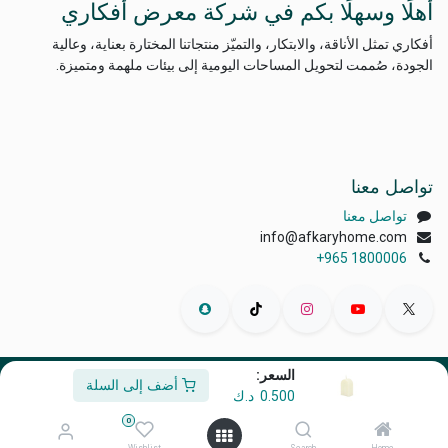
أهلًا وسهلًا بكم في شركة معرض أفكاري
أفكاري تمثل الأناقة، والابتكار، والتميّز منتجاتنا المختارة بعناية، وعالية
الجودة، صُممت لتحويل المساحات اليومية إلى بيئات ملهمة ومتميزة.
تواصل معنا
تواصل معنا
info@afkaryhome.com
+965 1800006
السعر:
أضف إلى السلة
الْعَرَبيّة
|
English (US)
0.500
د.ك
حقوق الطبع والنشر © أفكاري إكسبو
0
مشغل بواسطة
- رقم واحد
التجارة الإلكترونية مفتوحة المصدر