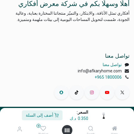
أهلًا وسهلًا بكم في شركة معرض أفكاري
أفكاري تمثل الأناقة، والابتكار، والتميّز منتجاتنا المختارة بعناية، وعالية
الجودة، صُممت لتحويل المساحات اليومية إلى بيئات ملهمة ومتميزة.
تواصل معنا
تواصل معنا
info@afkaryhome.com
+965 1800006
السعر:
أضف إلى السلة
الْعَرَبيّة
|
English (US)
0.350
د.ك
حقوق الطبع والنشر © أفكاري إكسبو
0
مشغل بواسطة
- رقم واحد
التجارة الإلكترونية مفتوحة المصدر