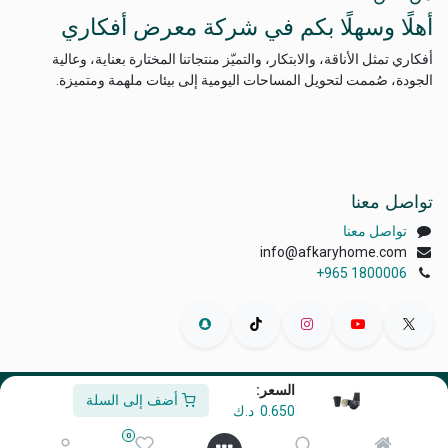
أهلًا وسهلًا بكم في شركة معرض أفكاري
أفكاري تمثل الأناقة، والابتكار، والتميّز منتجاتنا المختارة بعناية، وعالية
الجودة، صُممت لتحويل المساحات اليومية إلى بيئات ملهمة ومتميزة.
تواصل معنا
تواصل معنا
info@afkaryhome.com
+965 1800006
السعر:
أضف إلى السلة
الْعَرَبيّة
|
English (US)
0.650
د.ك
حقوق الطبع والنشر © أفكاري إكسبو
0