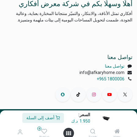
أهلًا وسهلًا بكم في شركة معرض أفكاري
أفكاري تمثل الأناقة، والابتكار، والتميّز منتجاتنا المختارة بعناية، وعالية
الجودة، صُممت لتحويل المساحات اليومية إلى بيئات ملهمة ومتميزة.
تواصل معنا
تواصل معنا
info@afkaryhome.com
+965 1800006
السعر:
أضف إلى السلة
الْعَرَبيّة
|
English (US)
1.950
د.ك
حقوق الطبع والنشر © أفكاري إكسبو
0
مشغل بواسطة
- رقم واحد
التجارة الإلكترونية مفتوحة المصدر