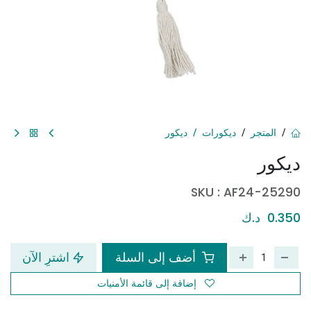
المتجر
ديكورات
ديكور
ديكور
SKU :
AF24-25290
0.350
د.ك
أضف إلى السلة
اشترِ الآن
إضافة إلى قائمة الأمنيات