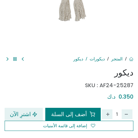
المتجر
ديكورات
ديكور
ديكور
SKU :
AF24-25287
0.350
د.ك
أضف إلى السلة
اشترِ الآن
إضافة إلى قائمة الأمنيات