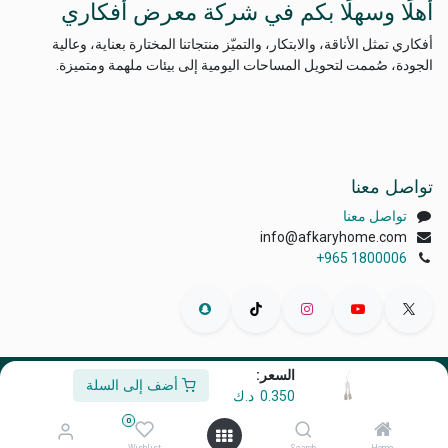
أهلًا وسهلًا بكم في شركة معرض أفكاري
أفكاري تمثل الأناقة، والابتكار، والتميّز منتجاتنا المختارة بعناية، وعالية
الجودة، صُممت لتحويل المساحات اليومية إلى بيئات ملهمة ومتميزة.
تواصل معنا
تواصل معنا
info@afkaryhome.com
+965 1800006
السعر:
أضف إلى السلة
الْعَرَبيّة
|
English (US)
0.350
د.ك
حقوق الطبع والنشر © أفكاري إكسبو
0
مشغل بواسطة
- رقم واحد
التجارة الإلكترونية مفتوحة المصدر