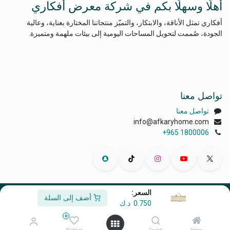
أهلًا وسهلًا بكم في شركة معرض أفكاري
أفكاري تمثل الأناقة، والابتكار، والتميّز منتجاتنا المختارة بعناية، وعالية
الجودة، صُممت لتحويل المساحات اليومية إلى بيئات ملهمة ومتميزة.
تواصل معنا
تواصل معنا
info@afkaryhome.com
+965 1800006
السعر:
أضف إلى السلة
الْعَرَبيّة
|
English (US)
0.750
د.ك
حقوق الطبع والنشر © أفكاري إكسبو
0
مشغل بواسطة
- رقم واحد
التجارة الإلكترونية مفتوحة المصدر