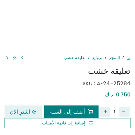
المتجر
بروايز
تعليقة خشب
تعليقة خشب
SKU :
AF24-25284
0.750
د.ك
أضف إلى السلة
اشترِ الآن
إضافة إلى قائمة الأمنيات