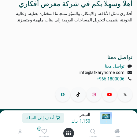
أهلًا وسهلًا بكم في شركة معرض أفكاري
أفكاري تمثل الأناقة، والابتكار، والتميّز منتجاتنا المختارة بعناية، وعالية
الجودة، صُممت لتحويل المساحات اليومية إلى بيئات ملهمة ومتميزة.
تواصل معنا
تواصل معنا
info@afkaryhome.com
+965 1800006
السعر:
أضف إلى السلة
الْعَرَبيّة
|
English (US)
1.150
د.ك
حقوق الطبع والنشر © أفكاري إكسبو
0
مشغل بواسطة
- رقم واحد
التجارة الإلكترونية مفتوحة المصدر