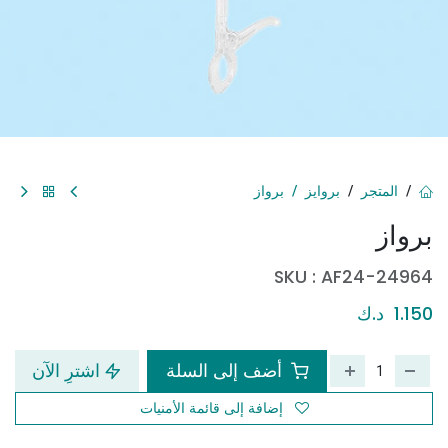
المتجر
بروايز
برواز
برواز
SKU :
AF24-24964
1.150
د.ك
أضف إلى السلة
اشترِ الآن
إضافة إلى قائمة الأمنيات