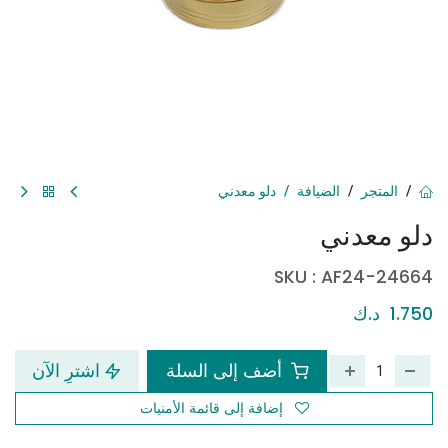
المتجر
الضيافة
دلو معدني
دلو معدني
SKU :
AF24-24664
1.750
د.ك
أضف إلى السلة
اشترِ الآن
إضافة إلى قائمة الأمنيات