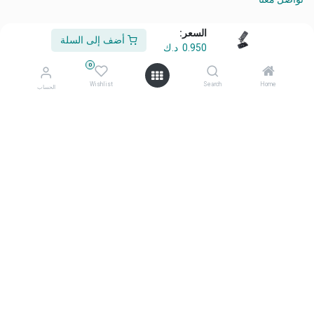
السعر:
أضف إلى السلة
0.950
د.ك
من نحن
0
أهلًا وسهلًا بكم في شركة معرض أفكاري
Wishlist
Search
Home
الحساب
أفكاري تمثل الأناقة، والابتكار، والتميّز منتجاتنا المختارة بعناية، وعالية
الجودة، صُممت لتحويل المساحات اليومية إلى بيئات ملهمة ومتميزة.
تواصل معنا
تواصل معنا
info@afkaryhome.com
+965 1800006