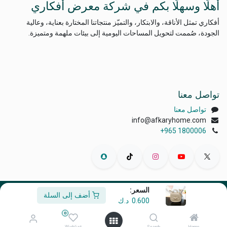
أهلًا وسهلًا بكم في شركة معرض أفكاري
أفكاري تمثل الأناقة، والابتكار، والتميّز منتجاتنا المختارة بعناية، وعالية
الجودة، صُممت لتحويل المساحات اليومية إلى بيئات ملهمة ومتميزة.
تواصل معنا
تواصل معنا
info@afkaryhome.com
+965 1800006
السعر:
أضف إلى السلة
الْعَرَبيّة
|
English (US)
0.600
د.ك
حقوق الطبع والنشر © أفكاري إكسبو
0
مشغل بواسطة
- رقم واحد
التجارة الإلكترونية مفتوحة المصدر