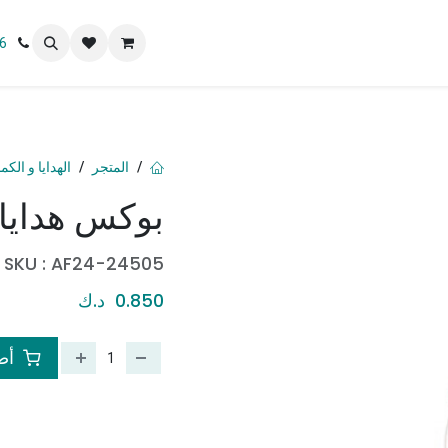
 نحن
6
المتجر
الهدايا و الكم
بوكس هدايا
SKU :
AF24-24505
0.850
د.ك
أضف