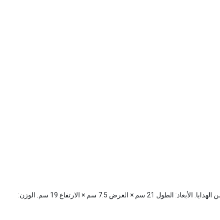
بوكس هدايا مصنوع من الكرتون عالي الجودة، مثالي لتقديم الهدايا في المناسبات المختلفة. يتميز بتصميم عملي وأنيق مع حجم مناسب لاحتواء مجموعة متنوعة من الهدايا. الأبعاد: الطول 21 سم × العرض 7.5 سم × الارتفاع 19 سم. الوزن: