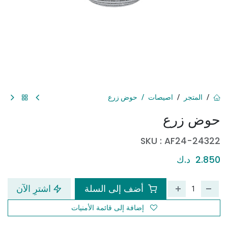
المتجر
اصيصات
حوض زرع
حوض زرع
SKU :
AF24-24322
2.850
د.ك
أضف إلى السلة
اشترِ الآن
إضافة إلى قائمة الأمنيات