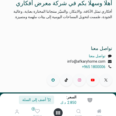
أهلًا وسهلًا بكم في شركة معرض أفكاري
أفكاري تمثل الأناقة، والابتكار، والتميّز منتجاتنا المختارة بعناية، وعالية
الجودة، صُممت لتحويل المساحات اليومية إلى بيئات ملهمة ومتميزة.
تواصل معنا
تواصل معنا
info@afkaryhome.com
+965 1800006
السعر:
أضف إلى السلة
الْعَرَبيّة
|
English (US)
2.850
د.ك
حقوق الطبع والنشر © أفكاري إكسبو
0
مشغل بواسطة
- رقم واحد
التجارة الإلكترونية مفتوحة المصدر