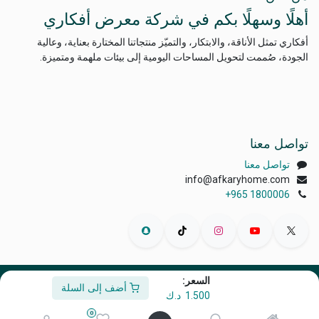
أهلًا وسهلًا بكم في شركة معرض أفكاري
أفكاري تمثل الأناقة، والابتكار، والتميّز منتجاتنا المختارة بعناية، وعالية
الجودة، صُممت لتحويل المساحات اليومية إلى بيئات ملهمة ومتميزة.
تواصل معنا
تواصل معنا
info@afkaryhome.com
+965 1800006
السعر:
الْعَرَبيّة
|
English (US)
أضف إلى السلة
1.500
د.ك
حقوق الطبع والنشر © أفكاري إكسبو
0
مشغل بواسطة
- رقم واحد
التجارة الإلكترونية مفتوحة المصدر