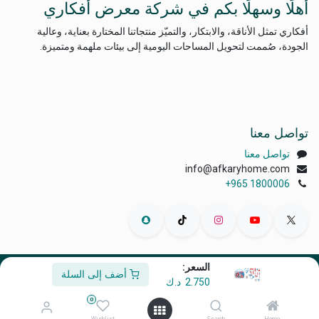
أهلًا وسهلًا بكم في شركة معرض أفكاري
أفكاري تمثل الأناقة، والابتكار، والتميّز منتجاتنا المختارة بعناية، وعالية
الجودة، صُممت لتحويل المساحات اليومية إلى بيئات ملهمة ومتميزة.
تواصل معنا
تواصل معنا
info@afkaryhome.com
+965 1800006
السعر:
أضف إلى السلة
الْعَرَبيّة
|
English (US)
2.750
د.ك
حقوق الطبع والنشر © أفكاري إكسبو
0
مشغل بواسطة
- رقم واحد
التجارة الإلكترونية مفتوحة المصدر