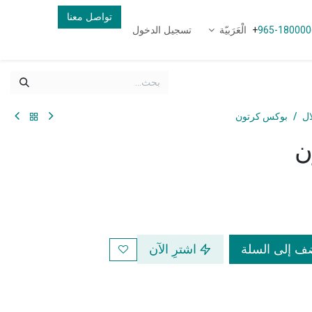
تواصل معنا
الْعَرَبيّة
تسجيل الدخول
+
965-180000
ال
بوكس كرتون
ن
 إلى السلة
اشترِ الآن