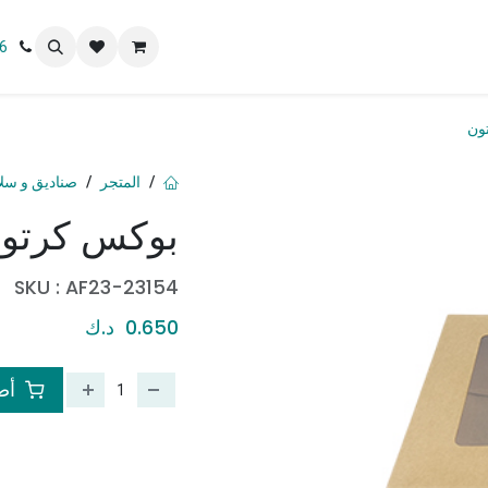
 نحن
6
ون
المتجر
صناديق و سل
بوكس كرتو
SKU :
AF23-23154
0.650
د.ك
أضف