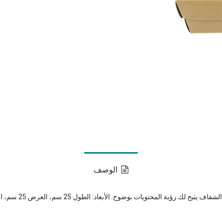
الوصف
ضوح. الأبعاد: الطول 25 سم، العرض 25 سم، الارتفاع 16 سم، الوزن 0.200 كجم