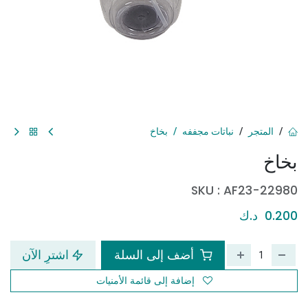
المتجر
نباتات مجففه
بخاخ
بخاخ
SKU :
AF23-22980
0.200
د.ك
أضف إلى السلة
اشترِ الآن
إضافة إلى قائمة الأمنيات