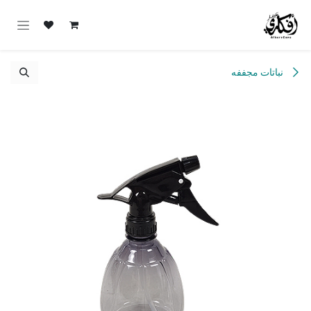
خطي للذهاب إلى المحتوى
نباتات مجففه