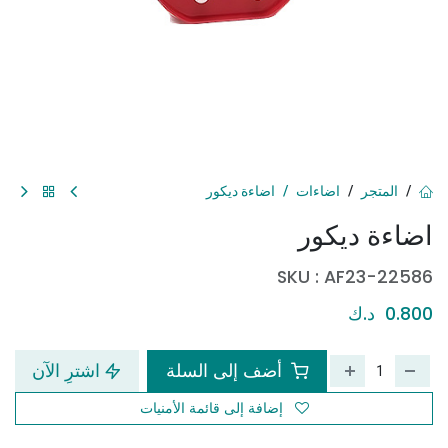
المتجر
اضاءات
اضاءة ديكور
اضاءة ديكور
SKU :
AF23-22586
0.800
د.ك
أضف إلى السلة
اشترِ الآن
إضافة إلى قائمة الأمنيات