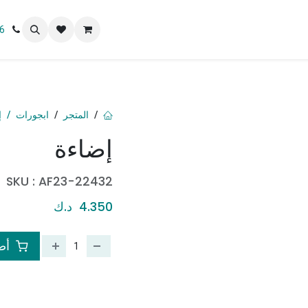
 نحن
6
المتجر
ابجورات
إ
إضاءة
SKU :
AF23-22432
4.350
د.ك
أضف