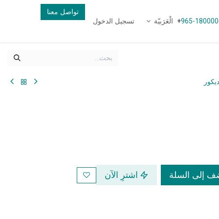
تواصل معنا
الْعَرَبيّة
تسجيل الدخول
+
965-180000
يكور
 إلى السلة
اشترِ الآن