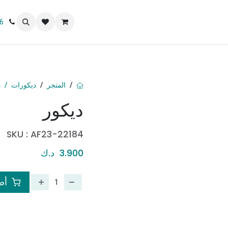
 نحن
6
المتجر
ديكورات
د
ديكور
SKU :
AF23-22184
3.900
د.ك
أضف