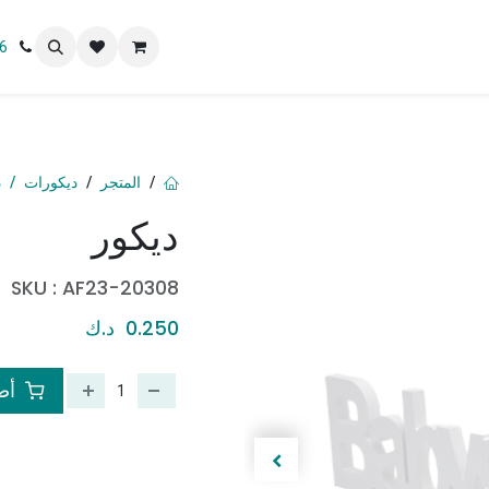
 نحن
6
المتجر
ديكورات
د
ديكور
SKU :
AF23-20308
0.250
د.ك
أضف