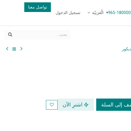
تواصل معنا
الْعَرَبيّة
تسجيل الدخول
+
965-180000
يكور
 إلى السلة
اشترِ الآن