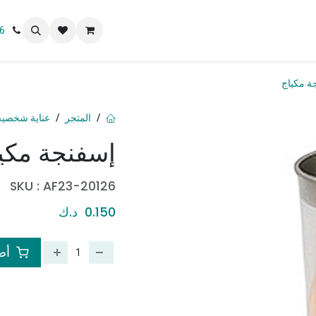
 نحن
6
ة مكياج
المتجر
عناية شخصية
إسفنجة مكي
SKU :
AF23-20126
0.150
د.ك
أضف