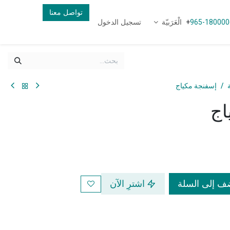
تواصل معنا
الْعَرَبيّة
تسجيل الدخول
+
965-180000
إسفنجة مكياج
اج
 إلى السلة
اشترِ الآن