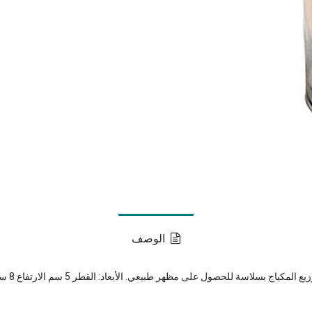
الوصف
حصول على مظهر طبيعي. الأبعاد: القطر 5 سم الارتفاع 8 سم. الوزن: 0.020 كجم.