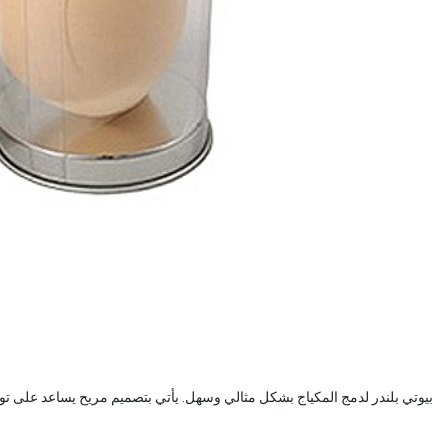
بيوتي بلندر لدمج المكياج بشكل مثالي وسهل. يأتي بتصميم مريح يساعد على توزيع المكياج بسلاسة لل