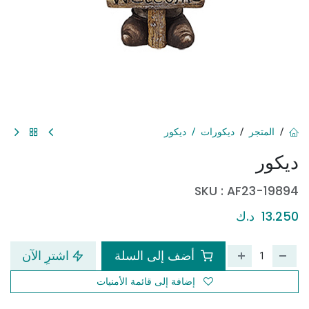
المتجر
ديكورات
ديكور
ديكور
SKU :
AF23-19894
13.250
د.ك
أضف إلى السلة
اشترِ الآن
إضافة إلى قائمة الأمنيات