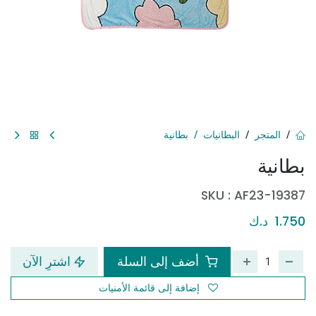
المتجر
البطانيات
بطانية
بطانية
SKU :
AF23-19387
1.750
د.ك
أضف إلى السلة
اشترِ الآن
إضافة إلى قائمة الأمنيات