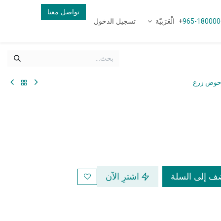
تواصل معنا
الْعَرَبيّة
تسجيل الدخول
+
965-180000
وض زرع
 إلى السلة
اشترِ الآن