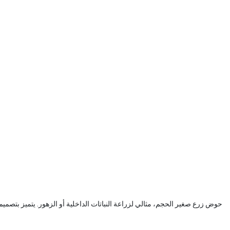
حوض زرع صغير الحجم، مثالي لزراعة النباتات الداخلية أو الزهور. يتميز بتصميم أنيق يناسب أي مكان. الأ