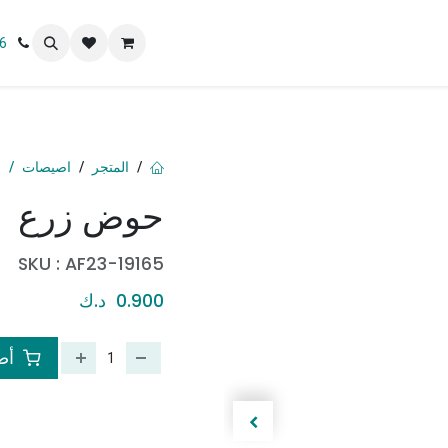
 نحن
6
المتجر
اصيصات
ح
حوض زرع
SKU :
AF23-19165
0.900
د.ك
أضف