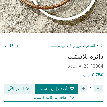
المتجر
بروايز
دائره بلاستيك
دائره بلاستيك
SKU :
AF23-19004
0.750
د.ك
أضف إلى السلة
اشترِ الآن
إضافة إلى قائمة الأمنيات