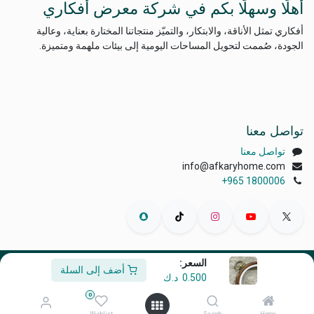
أهلًا وسهلًا بكم في شركة معرض أفكاري
أفكاري تمثل الأناقة، والابتكار، والتميّز منتجاتنا المختارة بعناية، وعالية
الجودة، صُممت لتحويل المساحات اليومية إلى بيئات ملهمة ومتميزة.
تواصل معنا
تواصل معنا
info@afkaryhome.com
+965 1800006
السعر:
أضف إلى السلة
الْعَرَبيّة
|
English (US)
0.500
د.ك
حقوق الطبع والنشر © أفكاري إكسبو
0
مشغل بواسطة
- رقم واحد
التجارة الإلكترونية مفتوحة المصدر