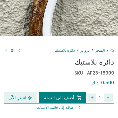
المتجر
بروايز
دائره بلاستيك
دائره بلاستيك
SKU :
AF23-18999
0.500
د.ك
أضف إلى السلة
اشترِ الآن
إضافة إلى قائمة الأمنيات